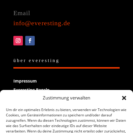
Email
info@everesting.de
über everesting
Impressum
Everesting Regeln
Zustimmung verwalten
Everesting finish melden
Kontakt
Um dir ein optimales Erlebnis zu bieten, verwenden wir Technologien wie
Cookies, um Geräteinformationen zu speichern und/oder darauf
Newsletter
zuzugreifen. Wenn du diesen Technologien zustimmst, können wir Daten
wie das Surfverhalten oder eindeutige IDs auf dieser Website
verarbeiten. Wenn du deine Zustimmung nicht erteilst oder zurückziehst,